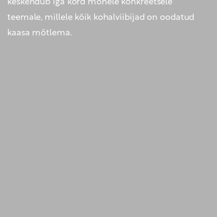
keskendub iga kord mõnele konkreetsele
teemale, millele kõik kohalviibijad on oodatud
kaasa mõtlema.